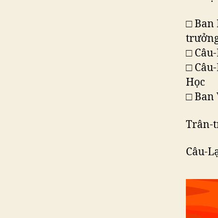
​□​ Ba
trưởn
​​​□​ 
​​​​□​
Học
​​​​□​
Trân-t
Câu-Lạ