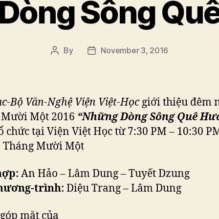
Dòng Sông Qu
By
November 3, 2016
Post
Post
author
date
c-Bộ Văn-Nghệ Viện Việt-Học
giới thiệu đêm 
 Mười Một 2016
“
Những Dòng Sông Quê Hư
ổ chức tại Viện Việt Học từ 7:30 PM – 10:30 P
2 Tháng Mười Một
hợp:
An Hảo – Lâm Dung – Tuyết Dzung
hương-trình:
Diệu Trang – Lâm Dung
 góp mặt của