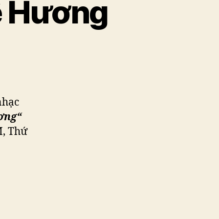
ê Hương
nhạc
ơng
“
M, Thứ