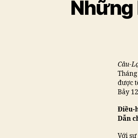
Những 
Câu-Lạ
Tháng
được t
Bảy 1
Điều-
Dẫn c
Với sự